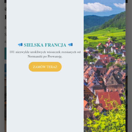
sekulada
20 maja 2020
Katedra w Toul – Gotyk na krańcu Cesarstwa
Katedra w Toul to pierwsza gotycka katedra na zachodnim krańcu
Świętego Cesarstwa Rzymskiego – doskonałe połączenie surowości
architektury ottońskiej z…
SIELSKA FRANCJA
101 niezwykle urokliwych wioseczek rozsianych od
Czytaj więcej »
Normandii po Prowansję.
ZAMÓW TERAZ
Kościoły