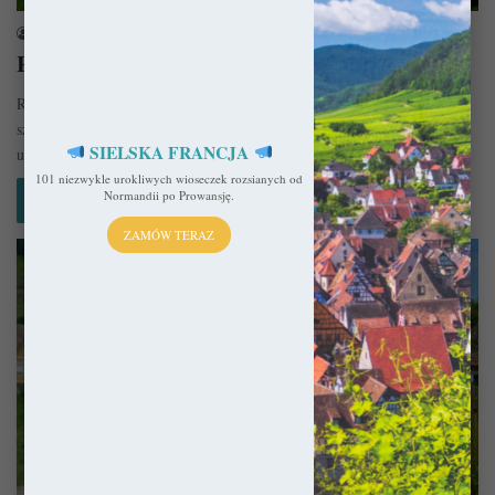
sekulada
16 sierpnia 2017
Rumunia – Informacje praktyczne
Rumunia to chyba wciąż niedoceniony turystycznie kawałek świata, a
szkoda bo zdaje się oferować nieskończony wachlarz atrakcji, które
SIELSKA FRANCJA
urzekną każdego.…
101 niezwykle urokliwych wioseczek rozsianych od
Normandii po Prowansję.
Czytaj więcej »
ZAMÓW TERAZ
Rumunia