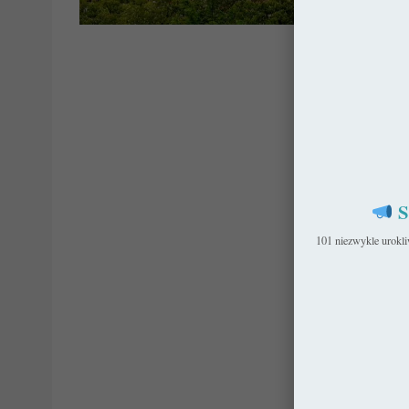
Niem
S
101 niezwykle urokl