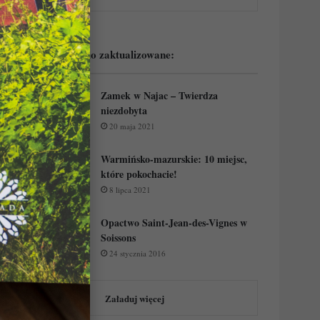
Podejrzyj ostatnio zaktualizowane:
Zamek w Najac – Twierdza
niezdobyta
20 maja 2021
Warmińsko-mazurskie: 10 miejsc,
które pokochacie!
8 lipca 2021
Opactwo Saint-Jean-des-Vignes w
Soissons
24 stycznia 2016
Załaduj więcej