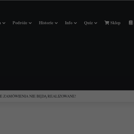
a
Podróże
Historie
Info
Quiz
Sklep
ciołach Francji.