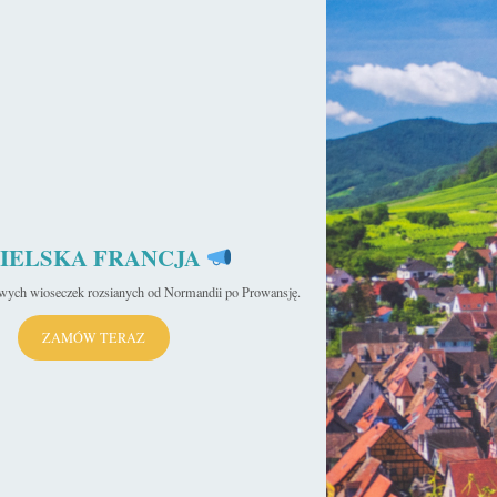
cy
IELSKA FRANCJA
iwych wioseczek rozsianych od Normandii po Prowansję.
ZAMÓW TERAZ