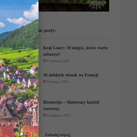
Przeczytaj ostatnie posty:
Kraj Loary: 10 miejsc, które warto
zobaczyć!
9 kwietnia 2026
10 sielskich wiosek we Francji
26 lutego 2026
Hrastovlje – Malowany kościół
warowny
6 listopada 2025
Załaduj więcej