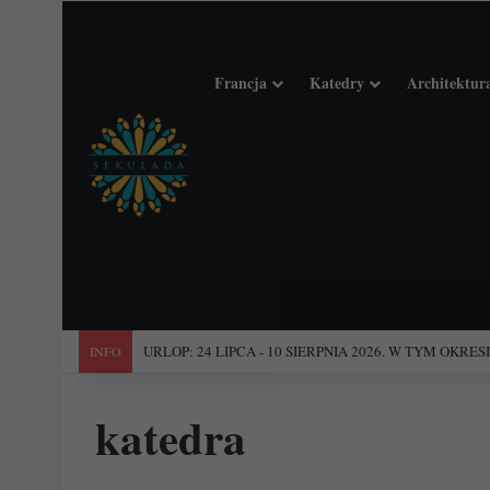
Francja
Katedry
Architektur
"Święta Francja". Przewodnik po 101 średniowiecznych koś
INFO
katedra