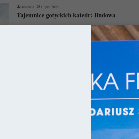
sekulada
1 lipca 2021
Tajemnice gotyckich katedr: Budowa
Magiczny rok 1000 przyniósł żyjącym w strachu i niepewności
ludziom nadzieję na lepsze jutro. Bóg oszczędził ludzkość,
chroniąc ją od…
Czytaj więcej »
ry
sekulada
29 kwietnia 2020
Katedra we Fryburgu Bryzgowijskim –
Fenomen
Katedra we Fryburgu Bryzgowijskim (niem. Münster Unserer
Lieben Frau; Freiburger Münster) to jedna z niewielu, które
udało się ukończyć jeszcze…
Czytaj więcej »