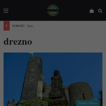
Menu
Podejrz
Sz
NOWOŚĆ: "Sielska Francja". Przewodnik po 101 wioseczkach Francji.
drezno
Zamki i Pałace