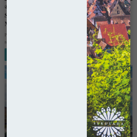
sekulada
25 kwietnia 2015
Saksoński Akropol – Zamek Albrechtsburg w
Meissen
Położony nad Łabą zespół zamkowo-katedralny w Miśni zrobi wrażenie
na każdym. Wzgórze nie tylko urzeka i zachwyca, ale też oferuje…
Czytaj więcej »
Niemcy