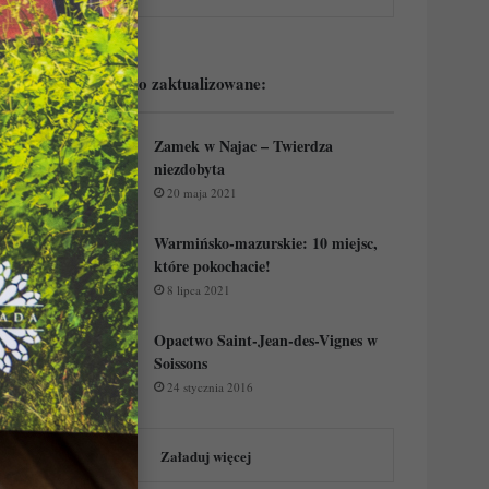
Podejrzyj ostatnio zaktualizowane:
Zamek w Najac – Twierdza
niezdobyta
20 maja 2021
Warmińsko-mazurskie: 10 miejsc,
które pokochacie!
8 lipca 2021
Opactwo Saint-Jean-des-Vignes w
Soissons
24 stycznia 2016
Załaduj więcej