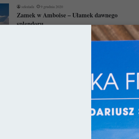
sekulada
9 grudnia 2020
Zamek w Amboise – Ułamek dawnego
splendoru
Królewski zamek w Amboise to jedna z najbardziej
majestatycznych fortec w Dolnie Loary i symbol wczesnego
renesansu we Francji. Po…
Czytaj więcej »
ce
sekulada
16 stycznia 2019
10 najpiękniejszych zamków w Dolinie
Loary
W Dolinie Loary znajduje się ponad trzysta zamków,
tworzących unikatowy kompleks przekroju architektury od
Wieków Średnich aż po wiek XIX.…
Czytaj więcej »