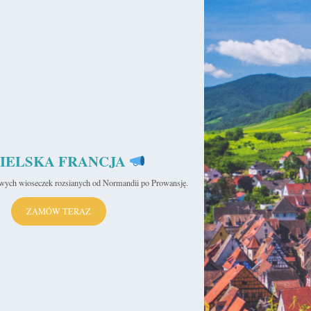
ce
IELSKA FRANCJA
iwych wioseczek rozsianych od Normandii po Prowansję.
ZAMÓW TERAZ