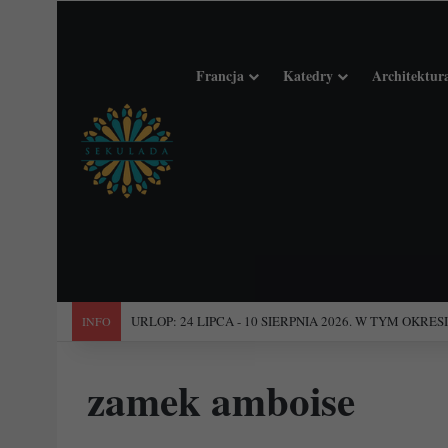
Francja
Katedry
Architektur
"Święta Francja". Przewodnik po 101 średniowiecznych koś
INFO
zamek amboise