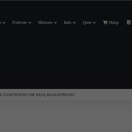
a
Podróże
Historie
Info
Quiz
Sklep
ciołach Francji.