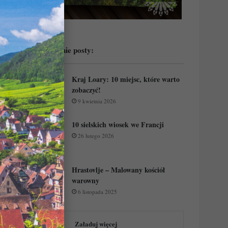
Przeczytaj ostatnie posty:
Kraj Loary: 10 miejsc, które warto
zobaczyć!
9 kwietnia 2026
10 sielskich wiosek we Francji
26 lutego 2026
Hrastovlje – Malowany kościół
warowny
6 listopada 2025
Załaduj więcej