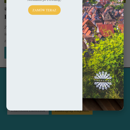
sekulada
25 maja 2023
ZAMÓW TERAZ
Provins – Żywe muzeum
Ze względu na świetnie zachowane miasto kupieckie z mnogością
średniowiecznych zabudowań (XI-XIII w.) Provins od 2001 roku
znajduje się na…
Czytaj więcej »
Ta strona korzysta z ciasteczek, aby świadczyć usługi na
© Copyright 2014 - 2026, All Rights Reserved by sekulada.com
najwyższym poziomie. Klikając opcję "Zaakceptuj wszystkie"
zgadzasz się na użycie wszystkich ciasteczek. Możesz również
Facebook
Pinterest
Instagram
przejść do "Ustawień Ciasteczek", aby zgodzić się tylko na
wybrane przez Ciebie ciasteczka.
Czytaj więcej...
Ustawienia ciasteczek
Zaakceptuj wszystkie