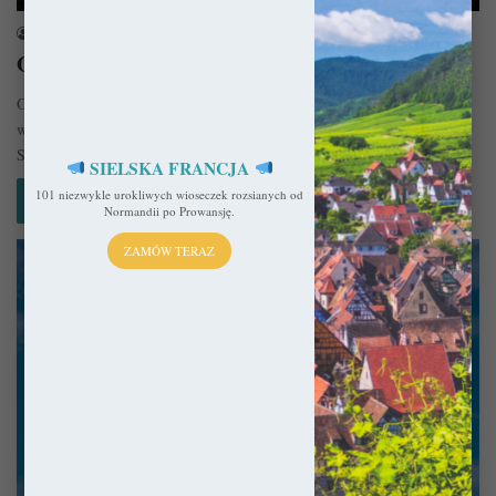
sekulada
14 października 2020
Opactwo w Conques – Skarb leśnego pustkowia
Opactwo w Conques dzięki wykradzionym z innego opactwa relikwiom
w średniowieczu stało się jednym z najważniejszych przystanków do
Santiago de…
SIELSKA FRANCJA
101 niezwykle urokliwych wioseczek rozsianych od
Czytaj więcej »
Normandii po Prowansję.
ZAMÓW TERAZ
Francja