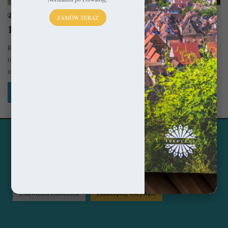
sekulada
9 sierpnia 2017
ZAMÓW TERAZ
10 najpiękniejszych miejsc w Rumunii
Rumunia wciąż wydaje się być mało atrakcyjnym kierunkiem
turystycznym. Przyznam, że to zaskakujące, zważywszy na fakt jej
niesamowitego bogactwa kulturowego…
Czytaj więcej »
Ta strona korzysta z ciasteczek, aby świadczyć usługi na
© Copyright 2014 - 2026, All Rights Reserved by sekulada.com
najwyższym poziomie. Klikając opcję "Zaakceptuj wszystkie"
zgadzasz się na użycie wszystkich ciasteczek. Możesz również
Facebook
Pinterest
Instagram
przejść do "Ustawień Ciasteczek", aby zgodzić się tylko na
wybrane przez Ciebie ciasteczka.
Czytaj więcej...
Ustawienia ciasteczek
Zaakceptuj wszystkie