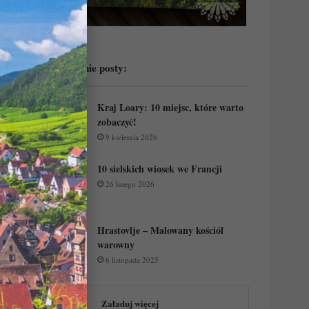
Przeczytaj ostatnie posty:
Kraj Loary: 10 miejsc, które warto
zobaczyć!
9 kwietnia 2026
10 sielskich wiosek we Francji
26 lutego 2026
Hrastovlje – Malowany kościół
warowny
6 listopada 2025
Załaduj więcej