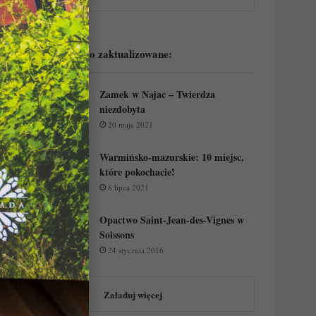
Podejrzyj ostatnio zaktualizowane:
Zamek w Najac – Twierdza
niezdobyta
20 maja 2021
Warmińsko-mazurskie: 10 miejsc,
które pokochacie!
8 lipca 2021
Opactwo Saint-Jean-des-Vignes w
Soissons
24 stycznia 2016
Załaduj więcej