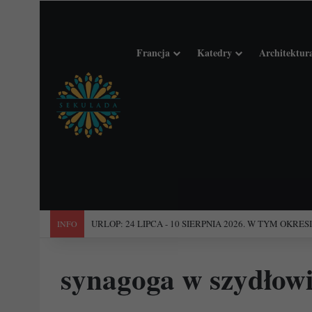
Francja
Katedry
Architektur
"Święta Francja". Przewodnik po 101 średniowiecznych koś
INFO
synagoga w szydłow