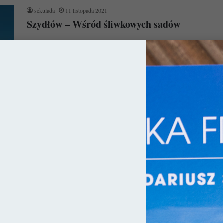
sekulada
11 listopada 2021
Szydłów – Wśród śliwkowych sadów
Położony na terenach historycznej Małopolski Szydłów znany
jest w świecie z potężnych murów miejskich z czasów
Kazimierza Wielkiego. Są tacy,…
Czytaj więcej »
ka