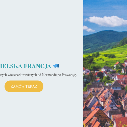
IELSKA FRANCJA
iwych wioseczek rozsianych od Normandii po Prowansję.
ZAMÓW TERAZ