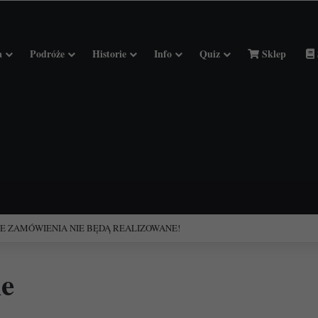
a
Podróże
Historie
Info
Quiz
Sklep
ciołach Francji.
ie