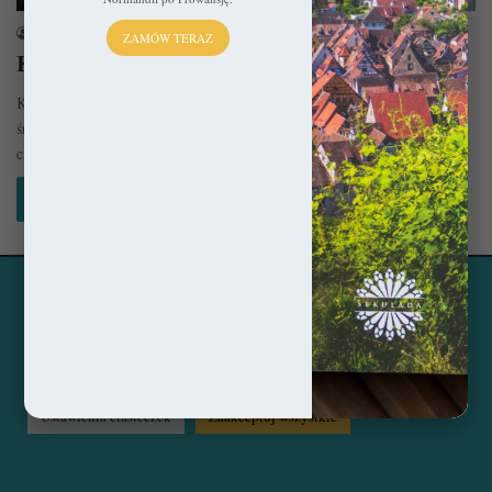
sekulada
4 marca 2020
ZAMÓW TERAZ
Katedra w Tours – W zasięgu możliwości
Katedra w Tours to jedno z najważniejszych centrów pielgrzymek
średniowiecznej Europy. Wbrew temu, że wznoszono ją na przestrzeni
czterech wieków,…
Czytaj więcej »
Ta strona korzysta z ciasteczek, aby świadczyć usługi na
© Copyright 2014 - 2026, All Rights Reserved by sekulada.com
najwyższym poziomie. Klikając opcję "Zaakceptuj wszystkie"
zgadzasz się na użycie wszystkich ciasteczek. Możesz również
Facebook
Pinterest
Instagram
przejść do "Ustawień Ciasteczek", aby zgodzić się tylko na
wybrane przez Ciebie ciasteczka.
Czytaj więcej...
Ustawienia ciasteczek
Zaakceptuj wszystkie