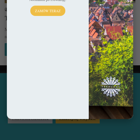
sekulada
1 lipca 2021
ZAMÓW TERAZ
Tajemnice gotyckich katedr: Budowa
Magiczny rok 1000 przyniósł żyjącym w strachu i niepewności ludziom
nadzieję na lepsze jutro. Bóg oszczędził ludzkość, chroniąc ją od…
Czytaj więcej »
© Copyright 2014 - 2026, All Rights Reserved by sekulada.com
Ta strona korzysta z ciasteczek, aby świadczyć usługi na
najwyższym poziomie. Klikając opcję "Zaakceptuj wszystkie"
Facebook
Pinterest
Instagram
zgadzasz się na użycie wszystkich ciasteczek. Możesz również
przejść do "Ustawień Ciasteczek", aby zgodzić się tylko na
wybrane przez Ciebie ciasteczka.
Czytaj więcej...
Ustawienia ciasteczek
Zaakceptuj wszystkie