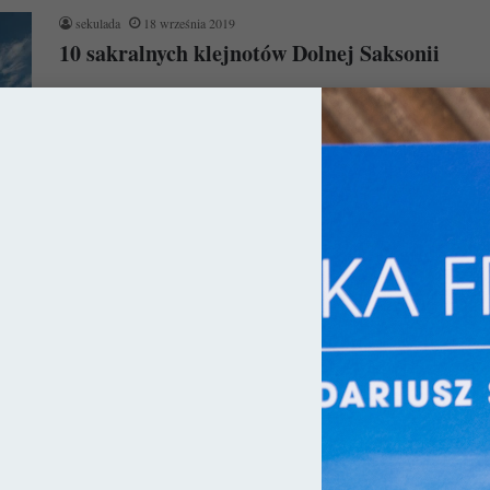
sekulada
18 września 2019
10 sakralnych klejnotów Dolnej Saksonii
Dolna Saksonia pomimo dogodnego położenia na mapie
Niemiec zdaje się być zupełnie nieoczywistym kierunkiem
wypraw. Wielka szkoda, bo można znaleźć…
Czytaj więcej »
yk