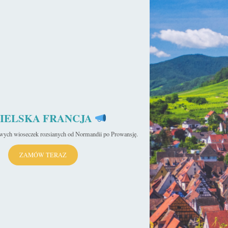
IELSKA FRANCJA
iwych wioseczek rozsianych od Normandii po Prowansję.
ZAMÓW TERAZ