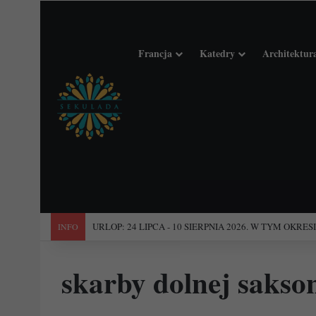
Francja
Katedry
Architektur
"Święta Francja". Przewodnik po 101 średniowiecznych koś
INFO
skarby dolnej sakson