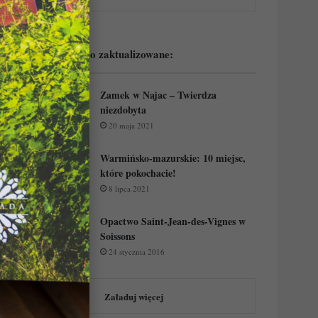
Podejrzyj ostatnio zaktualizowane:
Zamek w Najac – Twierdza
niezdobyta
20 maja 2021
Warmińsko-mazurskie: 10 miejsc,
które pokochacie!
8 lipca 2021
Opactwo Saint-Jean-des-Vignes w
Soissons
24 stycznia 2016
Załaduj więcej