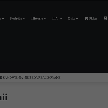
a
Podróże
Historie
Info
Quiz
Sklep
ciołach Francji.
ii