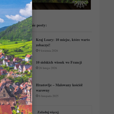
Przeczytaj ostatnie posty:
Kraj Loary: 10 miejsc, które warto
zobaczyć!
9 kwietnia 2026
10 sielskich wiosek we Francji
26 lutego 2026
Hrastovlje – Malowany kościół
warowny
6 listopada 2025
Załaduj więcej