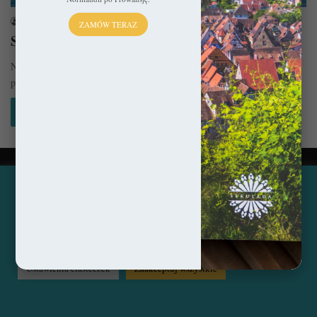
sekulada
12 marca 2017
ZAMÓW TERAZ
Sitges – Mniejszości raj
Nie wierzę, że to napisze, ale nawet Barcelona może się znudzić. Na
pewno nie kiedy jesteśmy tam przejazdem raz czy…
Czytaj więcej »
© Copyright 2014 - 2026, All Rights Reserved by sekulada.com
Ta strona korzysta z ciasteczek, aby świadczyć usługi na
najwyższym poziomie. Klikając opcję "Zaakceptuj wszystkie"
Facebook
Pinterest
Instagram
zgadzasz się na użycie wszystkich ciasteczek. Możesz również
przejść do "Ustawień Ciasteczek", aby zgodzić się tylko na
wybrane przez Ciebie ciasteczka.
Czytaj więcej...
Ustawienia ciasteczek
Zaakceptuj wszystkie