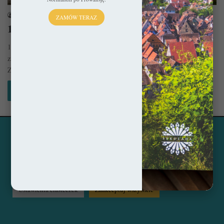
sekulada
8 maja 2019
ZAMÓW TERAZ
10 miast we Francji, które pokochacie!
10 miast we Francji, które pokochacie to subiektywny zbiór, mający
zachęcić Was do odkrywania niepopularnych zakątków kolebki gotyku.
Znalazły się…
Czytaj więcej »
Ta strona korzysta z ciasteczek, aby świadczyć usługi na
© Copyright 2014 - 2026, All Rights Reserved by sekulada.com
najwyższym poziomie. Klikając opcję "Zaakceptuj wszystkie"
zgadzasz się na użycie wszystkich ciasteczek. Możesz również
Facebook
Pinterest
Instagram
przejść do "Ustawień Ciasteczek", aby zgodzić się tylko na
wybrane przez Ciebie ciasteczka.
Czytaj więcej...
Ustawienia ciasteczek
Zaakceptuj wszystkie