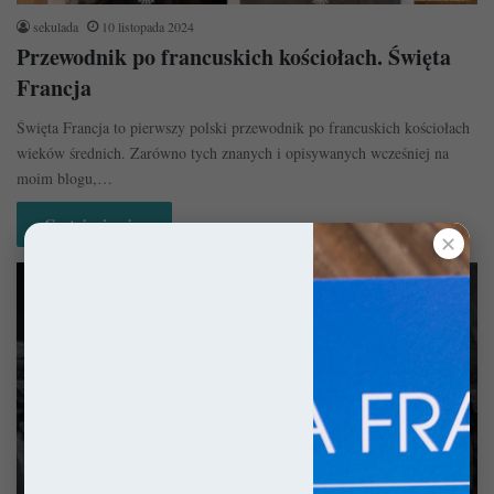
sekulada
10 listopada 2024
Przewodnik po francuskich kościołach. Święta
Francja
Święta Francja to pierwszy polski przewodnik po francuskich kościołach
wieków średnich. Zarówno tych znanych i opisywanych wcześniej na
moim blogu,…
Czytaj więcej »
✕