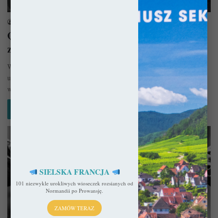
Quiz
sekulada
27 kwietnia 2023
QUIZ: Zamki w Dolinie Loary. Jak dobrze je
znasz?
W Dolinie Loary znajduje się ponad trzysta zamków, tworzących
unikatowy kompleks przekroju architektury od Wieków Średnich aż po
wiek XIX.…
Czytaj więcej »
SIELSKA FRANCJA
101 niezwykle urokliwych wioseczek rozsianych od
Normandii po Prowansję.
ZAMÓW TERAZ