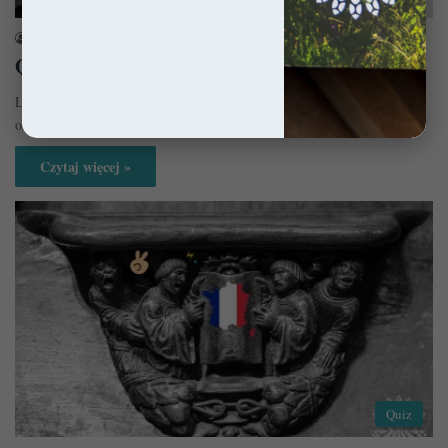
sekulada
23 lutego 2023
QUIZ: Szwajcaria. Jak dobrze ją znasz?
Leżąca w sercu Europy Szwajcaria słynie w świecie z sera i
oszałamiających widoków. Ale czy jesteś w stanie powiedzieć o…
Czytaj więcej »
Quiz