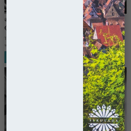
Quiz
sekulada
30 marca 2023
QUIZ: Miasteczka Polski. Jak dobrze je znasz?
Tym razem na tapet bierzemy miasteczka Polski. Sprawdź jak wiele
wiesz na ich temat! Przed Tobą kilka pytań… :) Jeśli…
Czytaj więcej »
Quiz