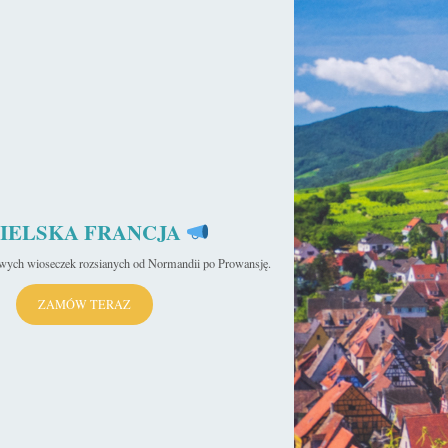
IELSKA FRANCJA
iwych wioseczek rozsianych od Normandii po Prowansję.
ZAMÓW TERAZ