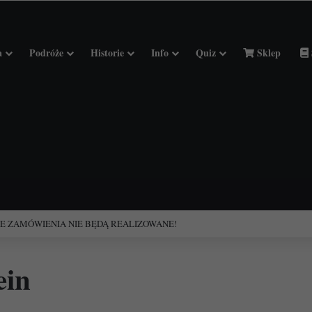
a
Podróże
Historie
Info
Quiz
Sklep
ciołach Francji.
ein