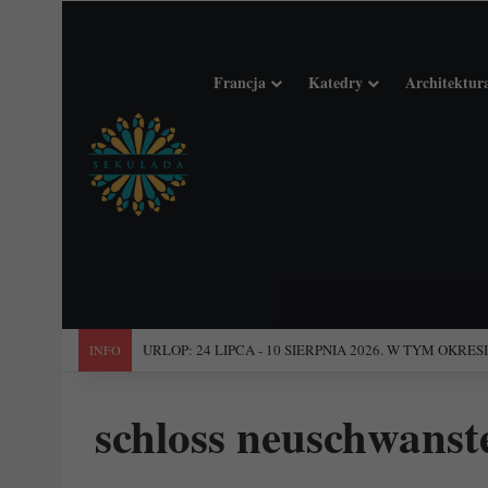
Francja
Katedry
Architektur
"Święta Francja". Przewodnik po 101 średniowiecznych koś
INFO
schloss neuschwanst