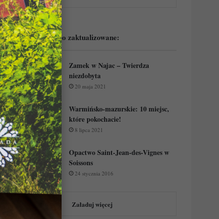
Podejrzyj ostatnio zaktualizowane:
Zamek w Najac – Twierdza
niezdobyta
20 maja 2021
Warmińsko-mazurskie: 10 miejsc,
które pokochacie!
8 lipca 2021
Opactwo Saint-Jean-des-Vignes w
Soissons
24 stycznia 2016
Załaduj więcej