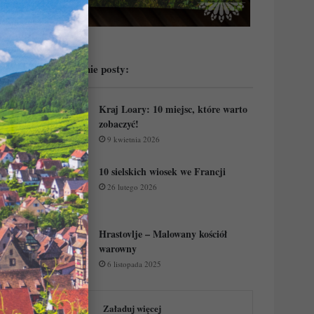
Przeczytaj ostatnie posty:
Kraj Loary: 10 miejsc, które warto
zobaczyć!
9 kwietnia 2026
10 sielskich wiosek we Francji
26 lutego 2026
Hrastovlje – Malowany kościół
warowny
6 listopada 2025
Załaduj więcej