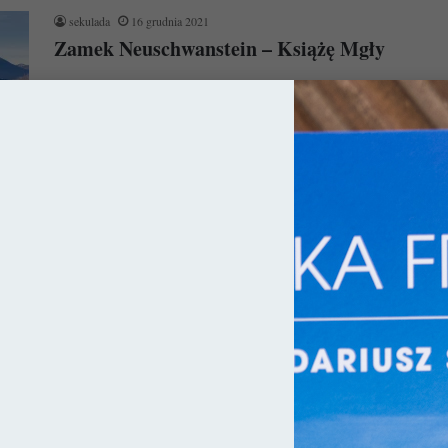
sekulada
16 grudnia 2021
Zamek Neuschwanstein – Książę Mgły
Leżący w Alpach Bawarskich zamek Neuschwanstein to
najbardziej znany niemiecki zamek na świecie. XIX-wieczna
budowla kojarzona jest głównie z szalonym…
Czytaj więcej »
ce