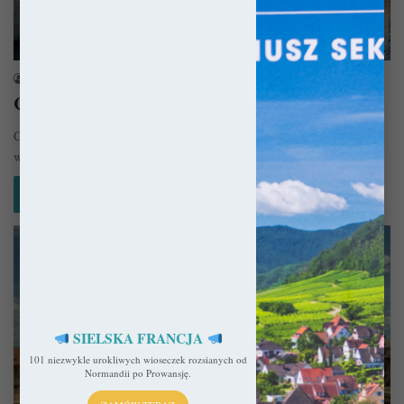
Francja
sekulada
19 lutego 2020
Co warto zobaczyć w Paryżu?
Co warto zobaczyć w Paryżu? Zabytki i atrakcje Paryża. Paryż na
weekend. Wszystkie te hasła studiowaliśmy bardzo dokładnie nim po…
Czytaj więcej »
SIELSKA FRANCJA
101 niezwykle urokliwych wioseczek rozsianych od
Normandii po Prowansję.