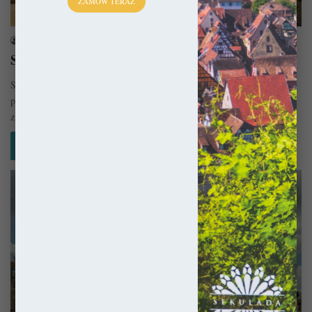
ZAMÓW TERAZ
Gotyk
sekulada
4 września 2019
Sainte-Chapelle w Vincennes
Sainte-Chapelle w Vincennes to wspaniały przykład gotyku
płomienistego i niemal równie wspaniała budowla, jak ta oryginalna,
znajdująca się dziś w sercu…
Czytaj więcej »