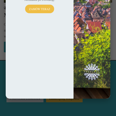
sekulada
2 stycznia 2019
ZAMÓW TERAZ
Mont Saint-Michel – Opactwo na krańcu świata
Opactwo św. Michała Archanioła (fr. Abbaye du Mont-Saint-Michel) na
normandzkiej Mont Saint-Michel jest miejscem ze wszech miar
wyjątkowym. Nieprzerwanie od…
Czytaj więcej »
Ta strona korzysta z ciasteczek, aby świadczyć usługi na
© Copyright 2014 - 2026, All Rights Reserved by sekulada.com
najwyższym poziomie. Klikając opcję "Zaakceptuj wszystkie"
zgadzasz się na użycie wszystkich ciasteczek. Możesz również
Facebook
Pinterest
Instagram
przejść do "Ustawień Ciasteczek", aby zgodzić się tylko na
wybrane przez Ciebie ciasteczka.
Czytaj więcej...
Ustawienia ciasteczek
Zaakceptuj wszystkie