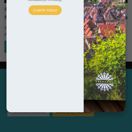
sekulada
4 listopada 2020
ZAMÓW TERAZ
Sacra di San Michele – Włoska góra św. Michała
Sacra di San Michele to jedna z najpiękniej położonych świątyń Europy.
Pomimo tego, że jej romańskie mury naznaczone są licznymi…
Czytaj więcej »
© Copyright 2014 - 2026, All Rights Reserved by sekulada.com
Ta strona korzysta z ciasteczek, aby świadczyć usługi na
najwyższym poziomie. Klikając opcję "Zaakceptuj wszystkie"
Facebook
Pinterest
Instagram
zgadzasz się na użycie wszystkich ciasteczek. Możesz również
przejść do "Ustawień Ciasteczek", aby zgodzić się tylko na
wybrane przez Ciebie ciasteczka.
Czytaj więcej...
Ustawienia ciasteczek
Zaakceptuj wszystkie