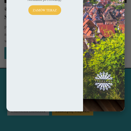
sekulada
6 czerwca 2024
ZAMÓW TERAZ
Sandomierz – Niczym wehikuł czasu
Położony w historycznej Małopolsce Sandomierz jest jednym z
najstarszych i najpiękniejszych miast w kraju. Jego urokliwe uliczki
wypełniają bezcenne zabytki,…
Czytaj więcej »
Ta strona korzysta z ciasteczek, aby świadczyć usługi na
© Copyright 2014 - 2026, All Rights Reserved by sekulada.com
najwyższym poziomie. Klikając opcję "Zaakceptuj wszystkie"
zgadzasz się na użycie wszystkich ciasteczek. Możesz również
Facebook
Pinterest
Instagram
przejść do "Ustawień Ciasteczek", aby zgodzić się tylko na
wybrane przez Ciebie ciasteczka.
Czytaj więcej...
Ustawienia ciasteczek
Zaakceptuj wszystkie