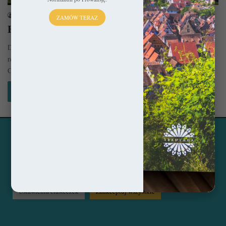
sekulada
9 marca 2023
ZAMÓW TERAZ
Elbląg – W rytmie retrowersji
Do czasów II wojny światowej Elbląg należał do najpiękniejszych miast
regionu, ale wszelkie tego świadectwa przepadły pod tonami gruzów.
Choć…
Czytaj więcej »
Ta strona korzysta z ciasteczek, aby świadczyć usługi na
© Copyright 2014 - 2026, All Rights Reserved by sekulada.com
najwyższym poziomie. Klikając opcję "Zaakceptuj wszystkie"
zgadzasz się na użycie wszystkich ciasteczek. Możesz również
Facebook
Pinterest
Instagram
przejść do "Ustawień Ciasteczek", aby zgodzić się tylko na
wybrane przez Ciebie ciasteczka.
Czytaj więcej...
Ustawienia ciasteczek
Zaakceptuj wszystkie