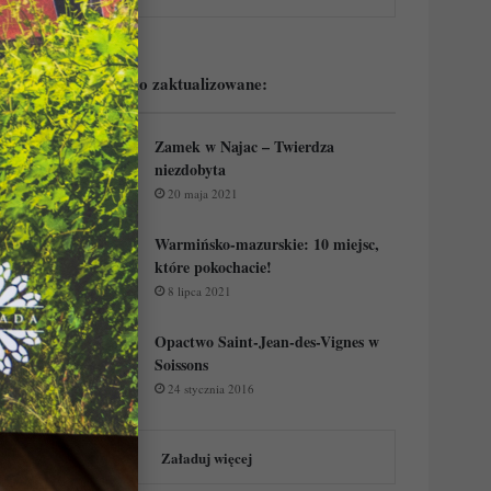
Podejrzyj ostatnio zaktualizowane:
Zamek w Najac – Twierdza
niezdobyta
20 maja 2021
Warmińsko-mazurskie: 10 miejsc,
które pokochacie!
8 lipca 2021
Opactwo Saint-Jean-des-Vignes w
Soissons
24 stycznia 2016
Załaduj więcej