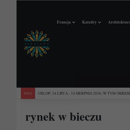
Francja
Katedry
Architektur
"Święta Francja". Przewodnik po 101 średniowiecznych koś
INFO
rynek w bieczu