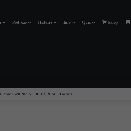
a
Podróże
Historie
Info
Quiz
Sklep
ciołach Francji.