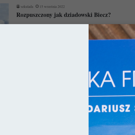
sekulada
15 września 2022
Rozpuszczony jak dziadowski Biecz?
Leżący na dawnych rubieżach Polski Biecz (obecnie na
pograniczu Małopolski i Podkarpacia) to niewątpliwie perełka
na skalę regionu i kraju.…
Czytaj więcej »
ka