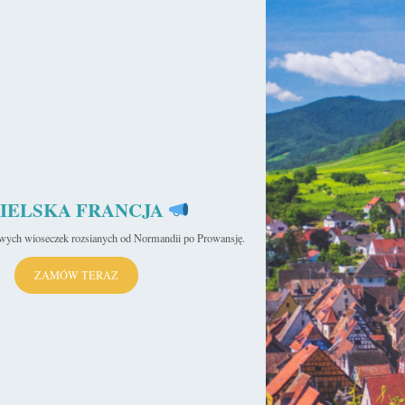
IELSKA FRANCJA
iwych wioseczek rozsianych od Normandii po Prowansję.
ZAMÓW TERAZ