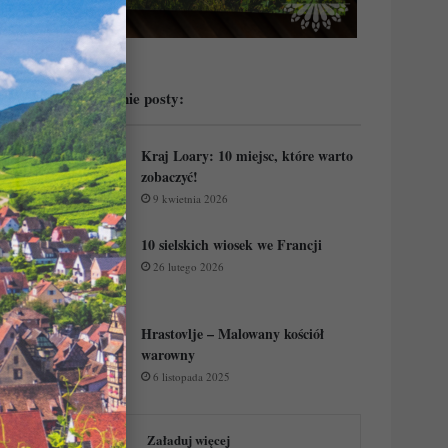
Przeczytaj ostatnie posty:
Kraj Loary: 10 miejsc, które warto
zobaczyć!
9 kwietnia 2026
10 sielskich wiosek we Francji
26 lutego 2026
Hrastovlje – Malowany kościół
warowny
6 listopada 2025
Załaduj więcej