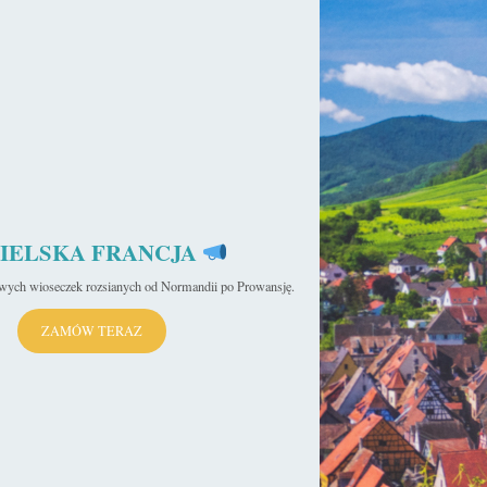
IELSKA FRANCJA
iwych wioseczek rozsianych od Normandii po Prowansję.
ZAMÓW TERAZ