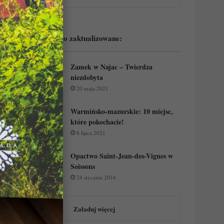
Podejrzyj ostatnio zaktualizowane:
Zamek w Najac – Twierdza
niezdobyta
20 maja 2021
Warmińsko-mazurskie: 10 miejsc,
które pokochacie!
8 lipca 2021
Opactwo Saint-Jean-des-Vignes w
Soissons
24 stycznia 2016
Załaduj więcej