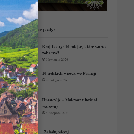
Przeczytaj ostatnie posty:
Kraj Loary: 10 miejsc, które warto
zobaczyć!
9 kwietnia 2026
10 sielskich wiosek we Francji
26 lutego 2026
Hrastovlje – Malowany kościół
warowny
6 listopada 2025
Załaduj więcej