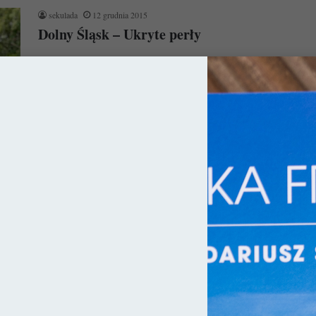
sekulada
12 grudnia 2015
Dolny Śląsk – Ukryte perły
Z całą pewnością nie ma możliwości, aby wiedzieć o wszystkim
w każdej dziedzinie życia. Niejednokrotnie więc zdarza mi się
wracać…
Czytaj więcej »
ka