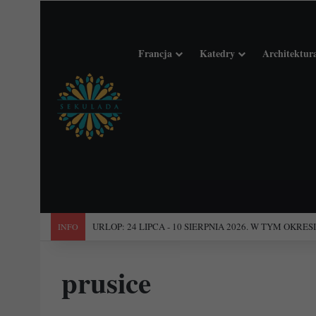
Francja
Katedry
Architektur
"Święta Francja". Przewodnik po 101 średniowiecznych koś
INFO
prusice