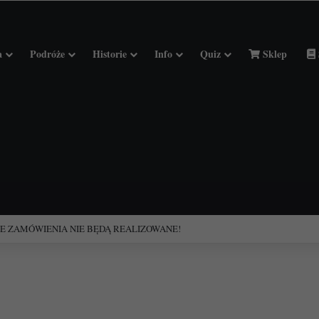
a
Podróże
Historie
Info
Quiz
Sklep
ciołach Francji.