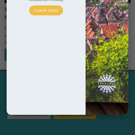
sekulada
6 lipca 2023
ZAMÓW TERAZ
Salem – Polowanie na czarownice
Leżące w stanie Massachusetts Salem jednoznacznie kojarzy się z
niechlubną kartą w historii Stanów Zjednoczonych i ciężko się temu
dziwić.…
Czytaj więcej »
Ta strona korzysta z ciasteczek, aby świadczyć usługi na
© Copyright 2014 - 2026, All Rights Reserved by sekulada.com
najwyższym poziomie. Klikając opcję "Zaakceptuj wszystkie"
zgadzasz się na użycie wszystkich ciasteczek. Możesz również
Facebook
Pinterest
Instagram
przejść do "Ustawień Ciasteczek", aby zgodzić się tylko na
wybrane przez Ciebie ciasteczka.
Czytaj więcej...
Ustawienia ciasteczek
Zaakceptuj wszystkie