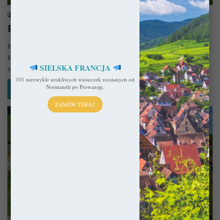
sekulada
28 lutego 2018
Kościół warowny w Prejmer
Kościół warowny w Prejmer (rum. Biserica fortificată din Prejmer, niem.
Kirchenburg von Tartlau), jak wiele zacnych budowli w regionie,
SIELSKA FRANCJA
wiążę…
101 niezwykle urokliwych wioseczek rozsianych od
Normandii po Prowansję.
Czytaj więcej »
ZAMÓW TERAZ
Rumunia