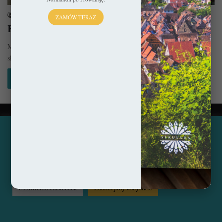
sekulada
13 września 2015
ZAMÓW TERAZ
Katedra w Metzu – Niczym Boża Latarnia
Miasto już od dawna spowite było chmurami nocnymi, a zza okna
słychać było przyjemny koncert świerszczy. Nic nie sprawiało mu…
Czytaj więcej »
© Copyright 2014 - 2026, All Rights Reserved by sekulada.com
Ta strona korzysta z ciasteczek, aby świadczyć usługi na
najwyższym poziomie. Klikając opcję "Zaakceptuj wszystkie"
Facebook
Pinterest
Instagram
zgadzasz się na użycie wszystkich ciasteczek. Możesz również
przejść do "Ustawień Ciasteczek", aby zgodzić się tylko na
wybrane przez Ciebie ciasteczka.
Czytaj więcej...
Ustawienia ciasteczek
Zaakceptuj wszystkie