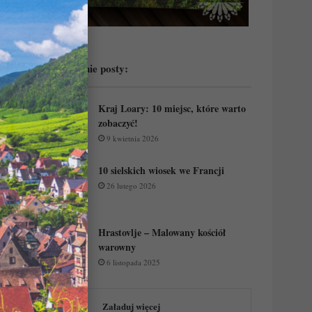
Przeczytaj ostatnie posty:
Kraj Loary: 10 miejsc, które warto
zobaczyć!
9 kwietnia 2026
10 sielskich wiosek we Francji
26 lutego 2026
Hrastovlje – Malowany kościół
warowny
6 listopada 2025
Załaduj więcej