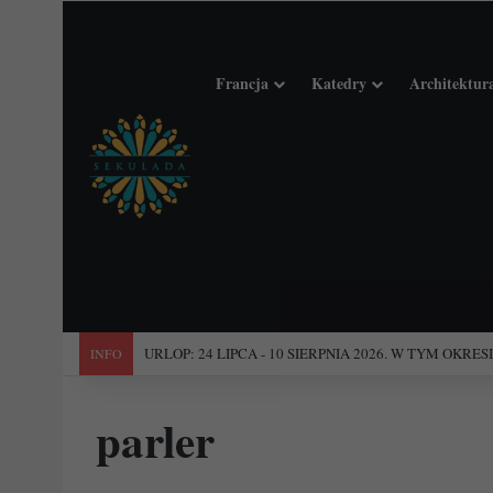
Francja
Katedry
Architektur
"Święta Francja". Przewodnik po 101 średniowiecznych koś
INFO
parler