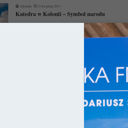
sekulada
23 kwietnia 2017
Katedra w Kolonii – Symbol narodu
Katedra w Kolonii, wielu zgodzi się tu ze mną, pretendować
może do miana arcydzieła architektury. Kwestią jest jednak
epoka do…
Czytaj więcej »
ry
sekulada
31 stycznia 2016
Norymberga na weekend
Norymberga, zwana niegdyś sekretną stolicą Frankonii, na
przestrzeni wieków stała się miastem kontrastów i chyba właśnie
to stanowi o jej…
Czytaj więcej »