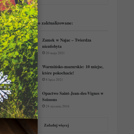
Podejrzyj ostatnio zaktualizowane:
Zamek w Najac – Twierdza
niezdobyta
20 maja 2021
Warmińsko-mazurskie: 10 miejsc,
które pokochacie!
8 lipca 2021
Opactwo Saint-Jean-des-Vignes w
Soissons
24 stycznia 2016
Załaduj więcej