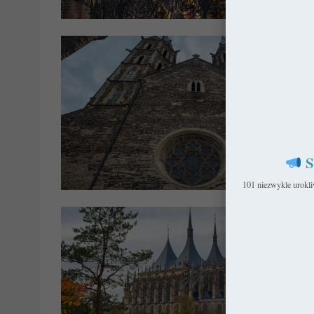
Niem
S
Got
101 niezwykle urokl