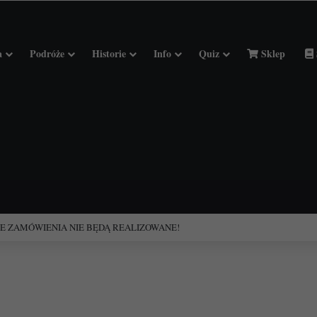
a
Podróże
Historie
Info
Quiz
Sklep
ciołach Francji.