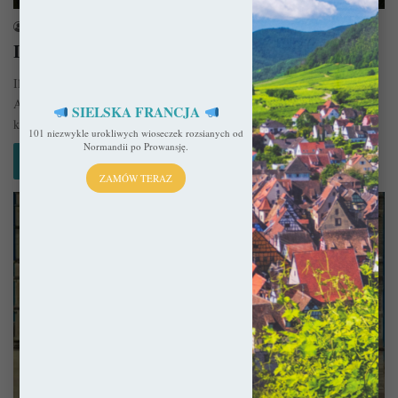
sekulada
25 października 2015
Laon – Magiczne woły i okolice
Ilość i tak już okrojonych atrakcji przewyższyła możliwości czasowe.
Aczkolwiek udało nam się zobaczyć pierwsze gotyckie katedry Francji,
SIELSKA FRANCJA
które były…
101 niezwykle urokliwych wioseczek rozsianych od
Normandii po Prowansję.
Czytaj więcej »
ZAMÓW TERAZ
Francja