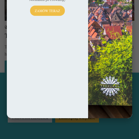
ZAMÓW TERAZ
Estonia
sekulada
25 marca 2020
Tallin na weekend
Tallin to miasto idealne na tak zwany city break. Pomimo wielowiekowej
historii nie ma tu natłoku zabytków, ani tabunu turystów,…
Czytaj więcej »
Ta strona korzysta z ciasteczek, aby świadczyć usługi na
najwyższym poziomie. Klikając opcję "Zaakceptuj wszystkie"
© Copyright 2014 - 2026, All Rights Reserved by sekulada.com
zgadzasz się na użycie wszystkich ciasteczek. Możesz również
przejść do "Ustawień Ciasteczek", aby zgodzić się tylko na
wybrane przez Ciebie ciasteczka.
Czytaj więcej...
Facebook
Pinterest
Instagram
Ustawienia ciasteczek
Zaakceptuj wszystkie