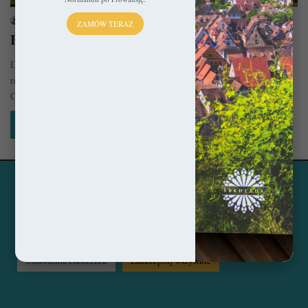
sekulada
9 marca 2023
ZAMÓW TERAZ
Elbląg – W rytmie retrowersji
Do czasów II wojny światowej Elbląg należał do najpiękniejszych miast
regionu, ale wszelkie tego świadectwa przepadły pod tonami gruzów.
Choć…
Czytaj więcej »
Ta strona korzysta z ciasteczek, aby świadczyć usługi na
© Copyright 2014 - 2026, All Rights Reserved by sekulada.com
najwyższym poziomie. Klikając opcję "Zaakceptuj wszystkie"
zgadzasz się na użycie wszystkich ciasteczek. Możesz również
Facebook
Pinterest
Instagram
przejść do "Ustawień Ciasteczek", aby zgodzić się tylko na
wybrane przez Ciebie ciasteczka.
Czytaj więcej...
Ustawienia ciasteczek
Zaakceptuj wszystkie