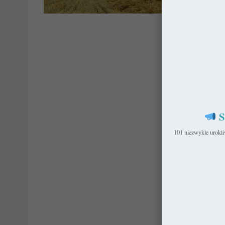
Kościo
S
101 niezwykle urokl