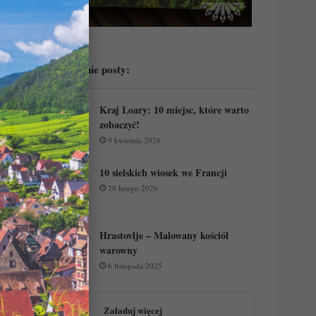
Przeczytaj ostatnie posty:
Kraj Loary: 10 miejsc, które warto
zobaczyć!
9 kwietnia 2026
10 sielskich wiosek we Francji
26 lutego 2026
Hrastovlje – Malowany kościół
warowny
6 listopada 2025
Załaduj więcej