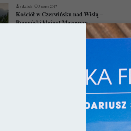
sekulada
5 marca 2017
Kościół w Czerwińsku nad Wisłą –
Romański klejnot Mazowsza
Kościół w Czerwińsku nad Wisłą pod wezwaniem Zwiastowania
NMP zbudowany został w XII wieku, co dziś czyni go jednym
z…
Czytaj więcej »
ły
sekulada
12 sierpnia 2015
Kolegiata w Tumie – Świadek dziejów
Kolegiata w Tumie pod Łęczycą jest niewątpliwą perłą
architektury romańskiej, a tym samym jedną z najlepiej
zachowanych budowli tego typu…
Czytaj więcej »