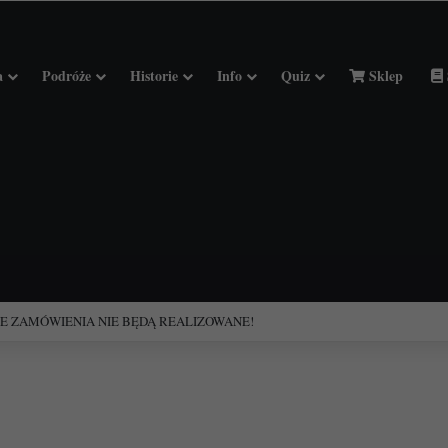
a
Podróże
Historie
Info
Quiz
Sklep
ciołach Francji.