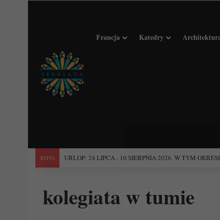
Francja
Katedry
Architektur
"Święta Francja". Przewodnik po 101 średniowiecznych koś
INFO
kolegiata w tumie