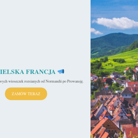
ły
IELSKA FRANCJA
iwych wioseczek rozsianych od Normandii po Prowansję.
ZAMÓW TERAZ