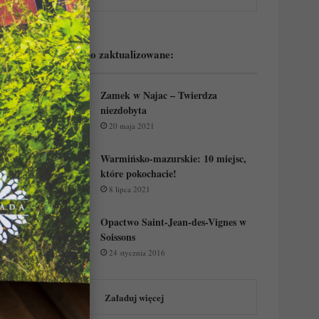
Podejrzyj ostatnio zaktualizowane:
Zamek w Najac – Twierdza
niezdobyta
20 maja 2021
Warmińsko-mazurskie: 10 miejsc,
które pokochacie!
8 lipca 2021
Opactwo Saint-Jean-des-Vignes w
Soissons
24 stycznia 2016
Załaduj więcej