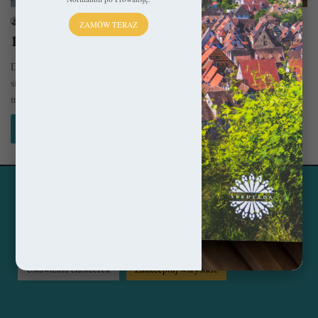
sekulada
18 września 2019
ZAMÓW TERAZ
10 sakralnych klejnotów Dolnej Saksonii
Dolna Saksonia pomimo dogodnego położenia na mapie Niemiec zdaje
się być zupełnie nieoczywistym kierunkiem wypraw. Wielka szkoda, bo
można znaleźć…
Czytaj więcej »
Ta strona korzysta z ciasteczek, aby świadczyć usługi na
© Copyright 2014 - 2026, All Rights Reserved by sekulada.com
najwyższym poziomie. Klikając opcję "Zaakceptuj wszystkie"
zgadzasz się na użycie wszystkich ciasteczek. Możesz również
Facebook
Pinterest
Instagram
przejść do "Ustawień Ciasteczek", aby zgodzić się tylko na
wybrane przez Ciebie ciasteczka.
Czytaj więcej...
Ustawienia ciasteczek
Zaakceptuj wszystkie