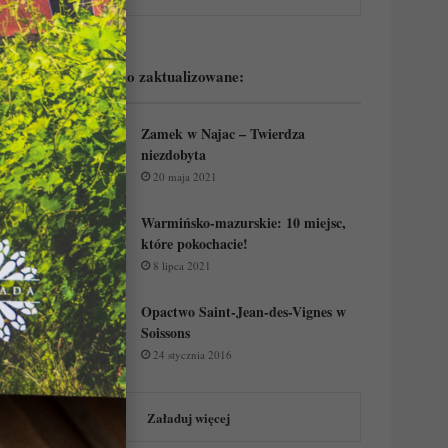
Podejrzyj ostatnio zaktualizowane:
Zamek w Najac – Twierdza
niezdobyta
20 maja 2021
Warmińsko-mazurskie: 10 miejsc,
które pokochacie!
8 lipca 2021
Opactwo Saint-Jean-des-Vignes w
Soissons
24 stycznia 2016
Załaduj więcej