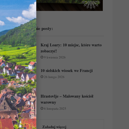
Przeczytaj ostatnie posty:
Kraj Loary: 10 miejsc, które warto
zobaczyć!
9 kwietnia 2026
10 sielskich wiosek we Francji
26 lutego 2026
Hrastovlje – Malowany kościół
warowny
6 listopada 2025
Załaduj więcej