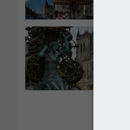
Kated
Kated