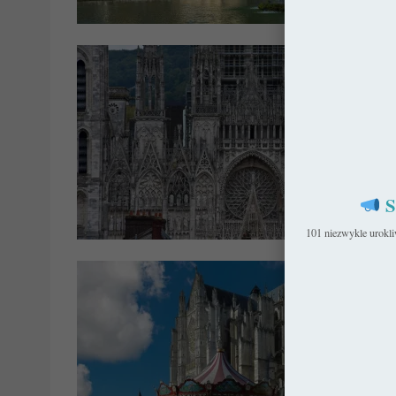
Franc
S
Got
101 niezwykle urokl