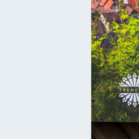
Czytaj więcej »
ry
sekulada
12 kwietnia 2015
Katedra w Amiens – Gotycki Partenon
Katedra w Amiens (fr. Cathédrale Notre-Dame de Amiens) jest
jednym z najwspanialszych przykładów francuskiego gotyku.
Wszystko to za sprawą jednolitego…
Czytaj więcej »
ry