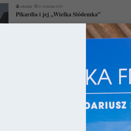
sekulada
21 września 2023
Pikardia i jej „Wielka Siódemka”
W promieniu zaledwie 60 kilometrów historyczny region
Pikardia, skrywa unikalne w skali świata dziedzictwo. Chodzi tu
o siedem potężnych kościołów,…
Czytaj więcej »
ja
sekulada
4 maja 2023
Hauts-de-France: 10 miejsc, które warto
zobaczyć!
W związku z tym, że dzisiejsza Francja w rzeczywistości składa
się z dziesiątek księstw / królestw czy krain historycznych, jej…
Czytaj więcej »