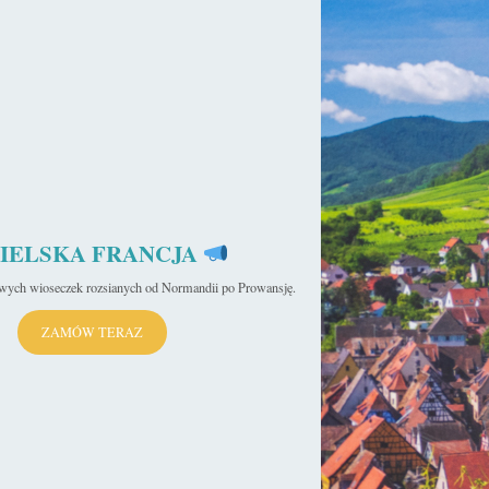
ja
sekulada
28 października 2020
10 najpiękniejszych katedr we Francji
Katedra gotycka wzniesiona została na chwałę Stwórcy. Jej
strzelista bryła z przepełnionym światłem wnętrzem miała być
namacalnym łącznikiem między Nim,…
Czytaj więcej »
IELSKA FRANCJA
yk
iwych wioseczek rozsianych od Normandii po Prowansję.
ZAMÓW TERAZ
sekulada
26 lutego 2017
Katedra w Beauvais – Suma wszystkich
nieszczęść
Katedra w Beauvais (fr. Cathédrale Saint-Pierre de Beauvais),
oddana pod opiekę świętego Piotra, miała być symbolem
szczytowego rozwoju architektury gotyckiej. Ogromne…