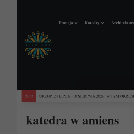
Francja
Katedry
Architektur
"Święta Francja". Przewodnik po 101 średniowiecznych koś
INFO
katedra w amiens