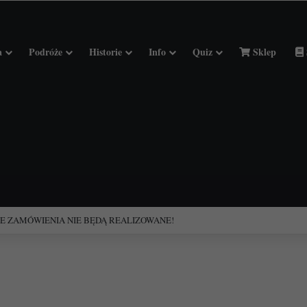
a
Podróże
Historie
Info
Quiz
Sklep
ciołach Francji.