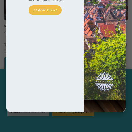
ZAMÓW TERAZ
Estonia
sekulada
25 marca 2020
Tallin na weekend
Tallin to miasto idealne na tak zwany city break. Pomimo wielowiekowej
historii nie ma tu natłoku zabytków, ani tabunu turystów,…
Czytaj więcej »
Ta strona korzysta z ciasteczek, aby świadczyć usługi na
najwyższym poziomie. Klikając opcję "Zaakceptuj wszystkie"
© Copyright 2014 - 2026, All Rights Reserved by sekulada.com
zgadzasz się na użycie wszystkich ciasteczek. Możesz również
przejść do "Ustawień Ciasteczek", aby zgodzić się tylko na
wybrane przez Ciebie ciasteczka.
Czytaj więcej...
Facebook
Pinterest
Instagram
Ustawienia ciasteczek
Zaakceptuj wszystkie