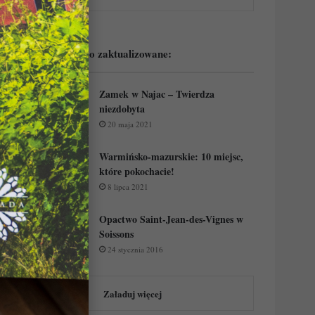
Podejrzyj ostatnio zaktualizowane:
Zamek w Najac – Twierdza
niezdobyta
20 maja 2021
Warmińsko-mazurskie: 10 miejsc,
które pokochacie!
8 lipca 2021
Opactwo Saint-Jean-des-Vignes w
Soissons
24 stycznia 2016
Załaduj więcej