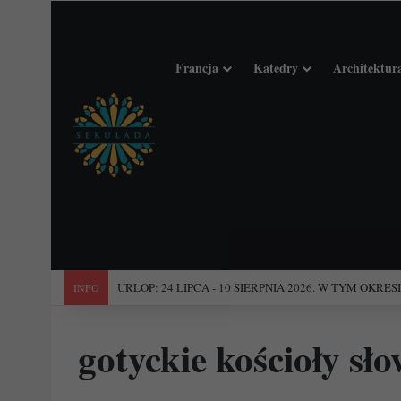
Francja
Katedry
Architektur
"Święta Francja". Przewodnik po 101 średniowiecznych koś
INFO
gotyckie kościoły sło