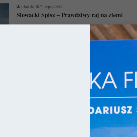
sekulada
7 sierpnia 2019
Słowacki Spisz – Prawdziwy raj na ziemi
Słowacki Spisz ma w sobie coś z raju. Ale nie jest to turkusowa
toń wody, ani bezkresne połacie aksamitnego piasku.…
Czytaj więcej »
ja