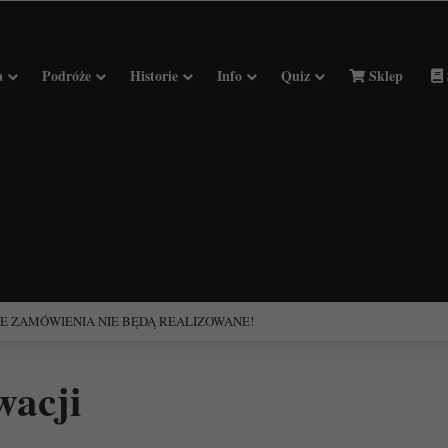
a
Podróże
Historie
Info
Quiz
Sklep
ciołach Francji.
wacji