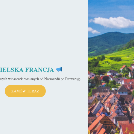
IELSKA FRANCJA
iwych wioseczek rozsianych od Normandii po Prowansję.
ZAMÓW TERAZ