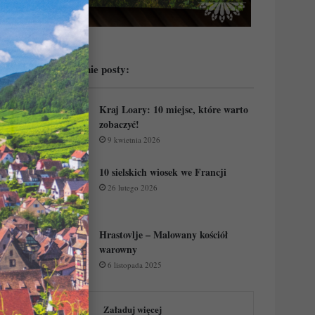
Przeczytaj ostatnie posty:
Kraj Loary: 10 miejsc, które warto
zobaczyć!
9 kwietnia 2026
10 sielskich wiosek we Francji
26 lutego 2026
Hrastovlje – Malowany kościół
warowny
6 listopada 2025
Załaduj więcej