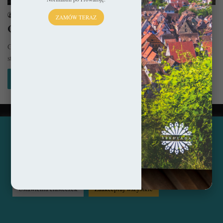
sekulada
8 stycznia 2017
ZAMÓW TERAZ
Co warto zobaczyć w Gironie?
Girona uwiodła mnie bez reszty. Podczas mojej pierwszej wizyty w
stolicy Katalonii potwierdziłem tylko to, co wiedziałem już od dawna:…
Czytaj więcej »
© Copyright 2014 - 2026, All Rights Reserved by sekulada.com
Ta strona korzysta z ciasteczek, aby świadczyć usługi na
najwyższym poziomie. Klikając opcję "Zaakceptuj wszystkie"
Facebook
Pinterest
Instagram
zgadzasz się na użycie wszystkich ciasteczek. Możesz również
przejść do "Ustawień Ciasteczek", aby zgodzić się tylko na
wybrane przez Ciebie ciasteczka.
Czytaj więcej...
Ustawienia ciasteczek
Zaakceptuj wszystkie