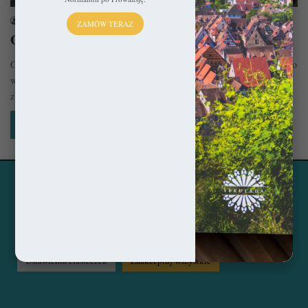
sekulada
6 maja 2015
ZAMÓW TERAZ
Gandawa – be.gent!
Gandawa?! Skąd ta nazwa skoro Belgowie wymawiają ją Hjent? Podobno
wyraz ganda pochodzi od celtyckiego słowa, oznaczającego miejsce
zbiegu dwóch…
Czytaj więcej »
Ta strona korzysta z ciasteczek, aby świadczyć usługi na
© Copyright 2014 - 2026, All Rights Reserved by sekulada.com
najwyższym poziomie. Klikając opcję "Zaakceptuj wszystkie"
zgadzasz się na użycie wszystkich ciasteczek. Możesz również
Facebook
Pinterest
Instagram
przejść do "Ustawień Ciasteczek", aby zgodzić się tylko na
wybrane przez Ciebie ciasteczka.
Czytaj więcej...
Ustawienia ciasteczek
Zaakceptuj wszystkie