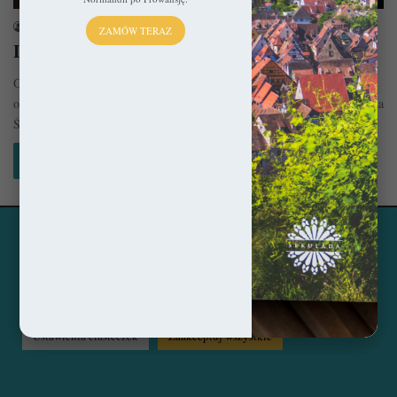
sekulada
24 sierpnia 2015
ZAMÓW TERAZ
Legendy Wrocławia – Na Ostrowie Tumskim
Od X wieku Ostrów Tumski, enklawa księży i dostojników książęcych
oraz siedziba Piastów Śląskich był najważniejszym grodem warownym na
Śląsku.…
Czytaj więcej »
Ta strona korzysta z ciasteczek, aby świadczyć usługi na
© Copyright 2014 - 2026, All Rights Reserved by sekulada.com
najwyższym poziomie. Klikając opcję "Zaakceptuj wszystkie"
zgadzasz się na użycie wszystkich ciasteczek. Możesz również
Facebook
Pinterest
Instagram
przejść do "Ustawień Ciasteczek", aby zgodzić się tylko na
wybrane przez Ciebie ciasteczka.
Czytaj więcej...
Ustawienia ciasteczek
Zaakceptuj wszystkie