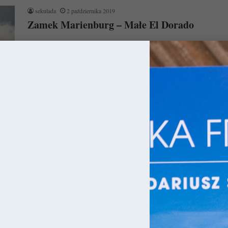
sekulada
2 października 2019
Zamek Marienburg – Małe El Dorado
Zamek Marienburg to synteza romantycznych budowli XIX
wieku. Chociaż jego bryła przywodzi na myśl gotyckie
twierdze, jego wnętrze wyposażono w…
Czytaj więcej »
ce