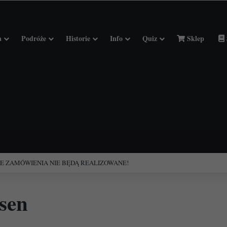
a
Podróże
Historie
Info
Quiz
Sklep
ciołach Francji.
nsen