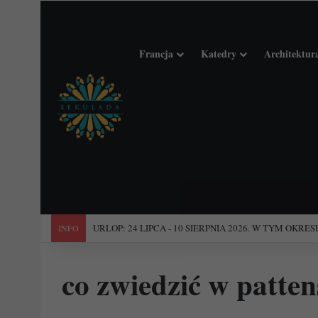
Francja
Katedry
Architektur
"Święta Francja". Przewodnik po 101 średniowiecznych koś
INFO
co zwiedzić w patte