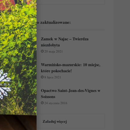
Podejrzyj ostatnio zaktualizowane:
Zamek w Najac – Twierdza
niezdobyta
20 maja 2021
Warmińsko-mazurskie: 10 miejsc,
które pokochacie!
8 lipca 2021
Opactwo Saint-Jean-des-Vignes w
Soissons
24 stycznia 2016
Załaduj więcej