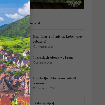
Przeczytaj ostatnie posty:
Kraj Loary: 10 miejsc, które warto
zobaczyć!
9 kwietnia 2026
10 sielskich wiosek we Francji
26 lutego 2026
Hrastovlje – Malowany kościół
warowny
6 listopada 2025
Załaduj więcej