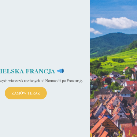
IELSKA FRANCJA
iwych wioseczek rozsianych od Normandii po Prowansję.
ZAMÓW TERAZ