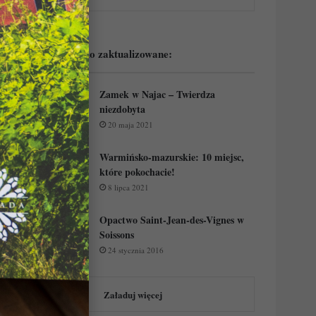
Podejrzyj ostatnio zaktualizowane:
Zamek w Najac – Twierdza
niezdobyta
20 maja 2021
Warmińsko-mazurskie: 10 miejsc,
które pokochacie!
8 lipca 2021
Opactwo Saint-Jean-des-Vignes w
Soissons
24 stycznia 2016
Załaduj więcej