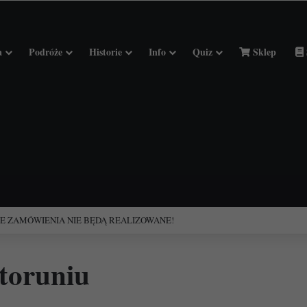
a
Podróże
Historie
Info
Quiz
Sklep
ciołach Francji.
 toruniu