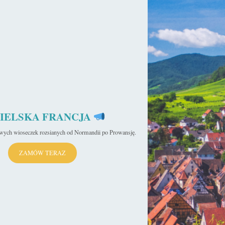
ka
IELSKA FRANCJA
iwych wioseczek rozsianych od Normandii po Prowansję.
ZAMÓW TERAZ