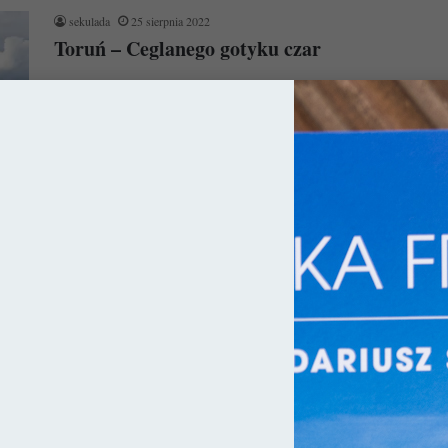
sekulada
25 sierpnia 2022
Toruń – Ceglanego gotyku czar
Toruń to jedno z najpiękniejszych miast w Polsce i trudno z tym
dyskutować. Zapewne zawdzięcza to magii wszechobecnej cegły
pozwalającej…
Czytaj więcej »
ka
sekulada
14 października 2021
10 najpiękniejszych budowli gotyckich w
Polsce
Oto kolejna lista miejsc, która powstała z czystej miłości do
palcówki. Tym razem jednak nie są to wyłącznie kościoły, ale…
Czytaj więcej »