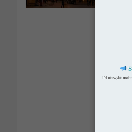
Pols
S
101 niezwykle urokl