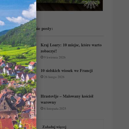
Przeczytaj ostatnie posty:
Kraj Loary: 10 miejsc, które warto
zobaczyć!
9 kwietnia 2026
10 sielskich wiosek we Francji
26 lutego 2026
Hrastovlje – Malowany kościół
warowny
6 listopada 2025
Załaduj więcej