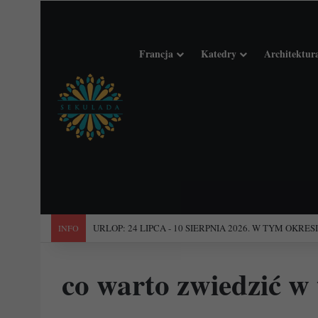
Francja
Katedry
Architektur
"Święta Francja". Przewodnik po 101 średniowiecznych koś
INFO
co warto zwiedzić w