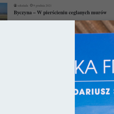
sekulada
9 grudnia 2021
Byczyna – W pierścieniu ceglanych murów
Ujęta w pierścień ceglanych murów Byczyna to jedno z
najbardziej urokliwych miejsc województwa opolskiego. To
właśnie tutaj w 1588 roku…
Czytaj więcej »
ka