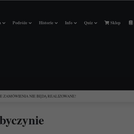
a
Podróże
Historie
Info
Quiz
Sklep
ciołach Francji.
 byczynie