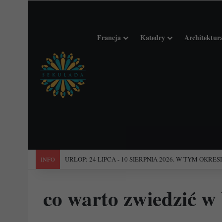
Francja
Katedry
Architektur
"Święta Francja". Przewodnik po 101 średniowiecznych koś
INFO
co warto zwiedzić w