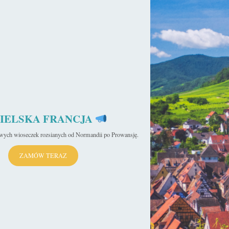
IELSKA FRANCJA
iwych wioseczek rozsianych od Normandii po Prowansję.
ZAMÓW TERAZ