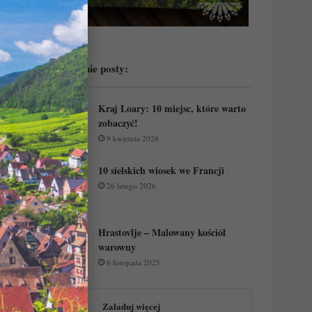
Przeczytaj ostatnie posty:
Kraj Loary: 10 miejsc, które warto
zobaczyć!
9 kwietnia 2026
10 sielskich wiosek we Francji
26 lutego 2026
Hrastovlje – Malowany kościół
warowny
6 listopada 2025
Załaduj więcej