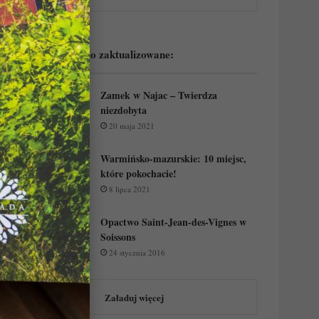
Podejrzyj ostatnio zaktualizowane:
Zamek w Najac – Twierdza
niezdobyta
20 maja 2021
Warmińsko-mazurskie: 10 miejsc,
które pokochacie!
8 lipca 2021
Opactwo Saint-Jean-des-Vignes w
Soissons
24 stycznia 2016
Załaduj więcej