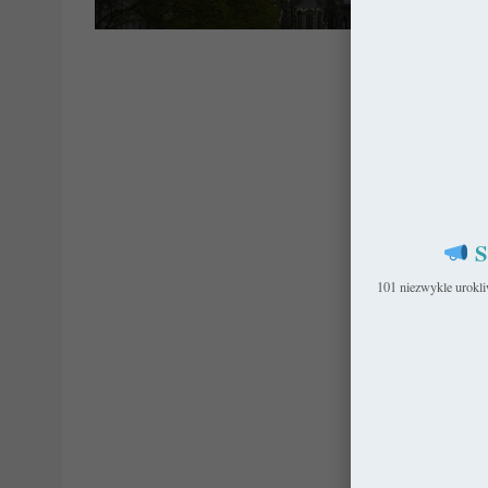
Kated
S
101 niezwykle urokl