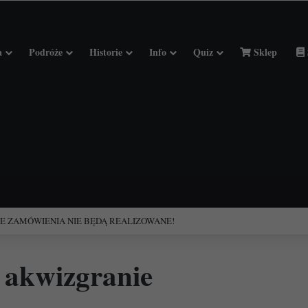
a
Podróże
Historie
Info
Quiz
Sklep
ciołach Francji.
 akwizgranie