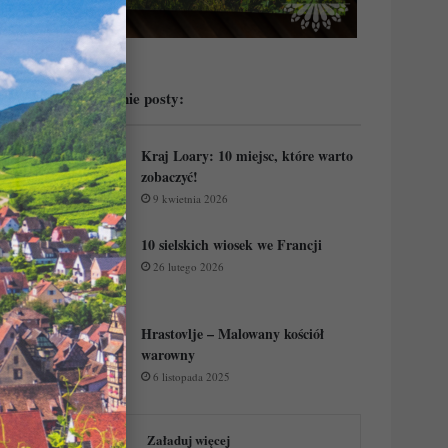
Przeczytaj ostatnie posty:
Kraj Loary: 10 miejsc, które warto
zobaczyć!
9 kwietnia 2026
10 sielskich wiosek we Francji
26 lutego 2026
Hrastovlje – Malowany kościół
warowny
6 listopada 2025
Załaduj więcej