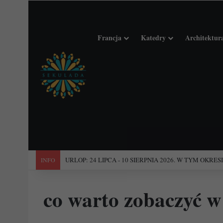
Francja
Katedry
Architektur
"Święta Francja". Przewodnik po 101 średniowiecznych koś
INFO
co warto zobaczyć w