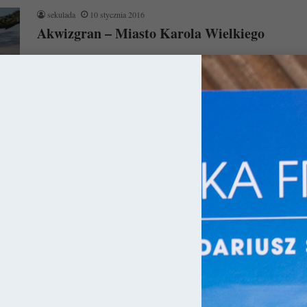
sekulada
10 stycznia 2016
Akwizgran – Miasto Karola Wielkiego
Wraz z rozwojem mojej niepohamowanej potrzeby poznania
Europy przez pryzmat średniowiecznej architektury nie mogłem
sobie wybaczyć, że mijałem Akwizgran mknąc…
Czytaj więcej »
cy
sekulada
24 czerwca 2015
Katedra w Akwizgranie – Kamienny
Relikwiarz
Poświęcona Najświętszej Maryi Pannie katedra w Akwizgranie
to eklektyczna budowla, której najstarsza część sięga czasów
Karola Wielkiego. Jej unikatowa architektura…
Czytaj więcej »