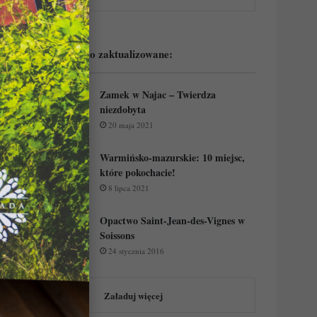
Podejrzyj ostatnio zaktualizowane:
Zamek w Najac – Twierdza
niezdobyta
20 maja 2021
Warmińsko-mazurskie: 10 miejsc,
które pokochacie!
8 lipca 2021
Opactwo Saint-Jean-des-Vignes w
Soissons
24 stycznia 2016
Załaduj więcej