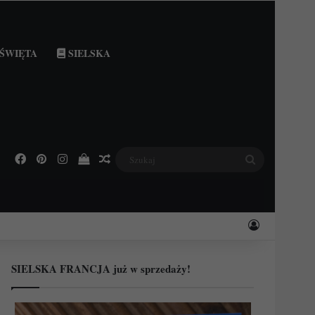
ŚWIĘTA
SIELSKA
Facebook
Pinterest
Instagram
Podejrzyj swój koszyk
Losowy wpis
Szukaj
Zaloguj
SIELSKA FRANCJA już w sprzedaży!