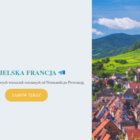
ry
IELSKA FRANCJA
iwych wioseczek rozsianych od Normandii po Prowansję.
ZAMÓW TERAZ