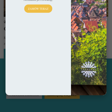
ZAMÓW TERAZ
Hiszpania
sekulada
12 lutego 2017
Co warto zobaczyć w Barcelonie?
Każdy podróżnik zapewne zadaje sobie często pytania tego typu. W
związku z tym, że BARNA to mekka podróżnicza, opłaca się dużo…
Czytaj więcej »
Ta strona korzysta z ciasteczek, aby świadczyć usługi na
najwyższym poziomie. Klikając opcję "Zaakceptuj wszystkie"
© Copyright 2014 - 2026, All Rights Reserved by sekulada.com
zgadzasz się na użycie wszystkich ciasteczek. Możesz również
przejść do "Ustawień Ciasteczek", aby zgodzić się tylko na
wybrane przez Ciebie ciasteczka.
Czytaj więcej...
Facebook
Pinterest
Instagram
Ustawienia ciasteczek
Zaakceptuj wszystkie