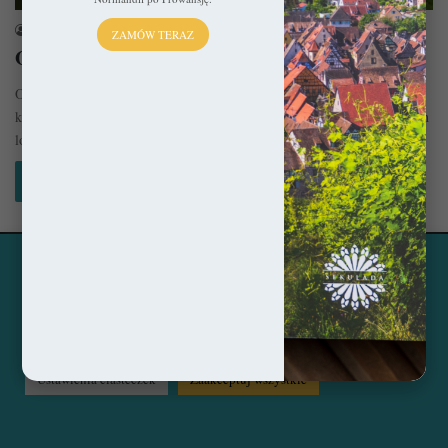
sekulada
13 czerwca 2024
ZAMÓW TERAZ
Opactwo benedyktynów w Tyńcu
Opactwo benedyktynów w Tyńcu jest najstarszym istniejącym w Polsce
klasztorem, który od początku swego istnienia był świadkiem burzliwych
losów kraju,…
Czytaj więcej »
Ta strona korzysta z ciasteczek, aby świadczyć usługi na
© Copyright 2014 - 2026, All Rights Reserved by sekulada.com
najwyższym poziomie. Klikając opcję "Zaakceptuj wszystkie"
zgadzasz się na użycie wszystkich ciasteczek. Możesz również
Facebook
Pinterest
Instagram
przejść do "Ustawień Ciasteczek", aby zgodzić się tylko na
wybrane przez Ciebie ciasteczka.
Czytaj więcej...
Ustawienia ciasteczek
Zaakceptuj wszystkie