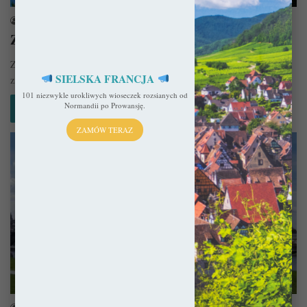
sekulada
30 lipca 2015
Zamek Stolpen – Klatka hrabiny
Znów żar lał się z nieba, 38 stopni, a jedyne o czym marzyliśmy to
SIELSKA FRANCJA
zimny prysznic i cola z lodem.…
101 niezwykle urokliwych wioseczek rozsianych od
Normandii po Prowansję.
Czytaj więcej »
ZAMÓW TERAZ
Niemcy