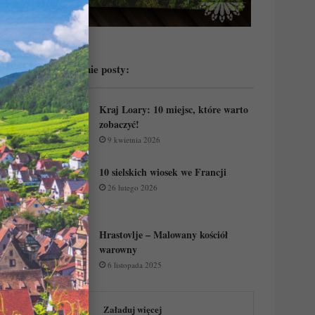
Przeczytaj ostatnie posty:
Kraj Loary: 10 miejsc, które warto
zobaczyć!
9 kwietnia 2026
10 sielskich wiosek we Francji
26 lutego 2026
Hrastovlje – Malowany kościół
warowny
6 listopada 2025
Załaduj więcej