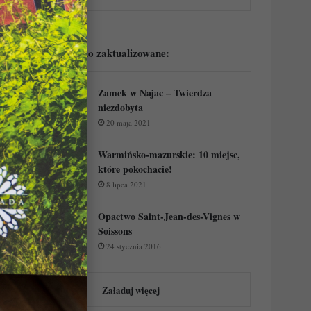
Podejrzyj ostatnio zaktualizowane:
Zamek w Najac – Twierdza
niezdobyta
20 maja 2021
Warmińsko-mazurskie: 10 miejsc,
które pokochacie!
8 lipca 2021
Opactwo Saint-Jean-des-Vignes w
Soissons
24 stycznia 2016
Załaduj więcej