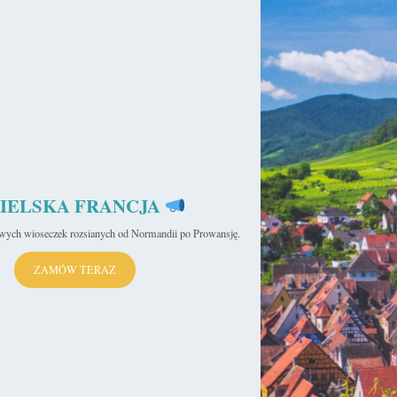
IELSKA FRANCJA
iwych wioseczek rozsianych od Normandii po Prowansję.
ZAMÓW TERAZ