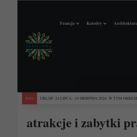
Francja
Katedry
Architektur
"Święta Francja". Przewodnik po 101 średniowiecznych koś
INFO
atrakcje i zabytki pr