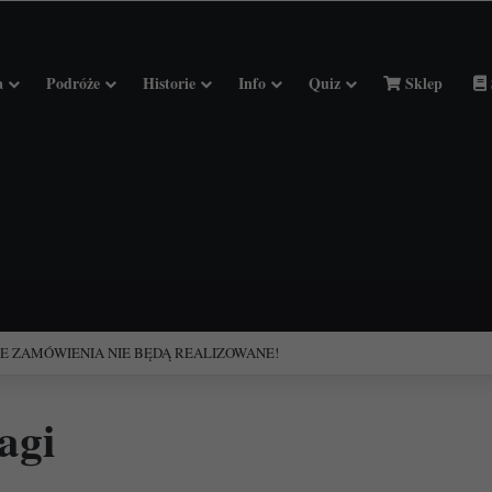
a
Podróże
Historie
Info
Quiz
Sklep
ciołach Francji.
agi