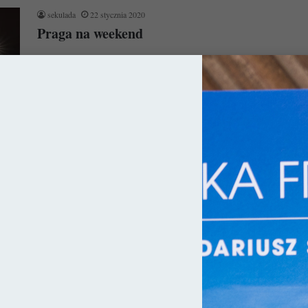
sekulada
22 stycznia 2020
Praga na weekend
Praga to miasto idealne zarówno na city break, jak i na dłuższy
pobyt. Naszpikowane jest ono jednak taką ilością zabytków,…
Czytaj więcej »
hy