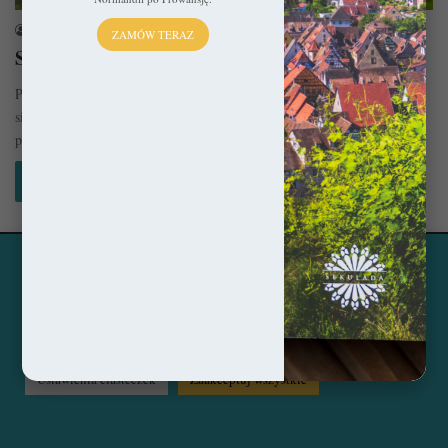
sekulada
13 kwietnia 2023
ZAMÓW TERAZ
Saintes – Pełen wachlarz
Położone w regionie Nowa Akwitania niewielkie miasto Saintes szczyci
się całkiem sporym wachlarzem wielowiekowych monumentów. W jego
panoramie znaleźć można…
Czytaj więcej »
Ta strona korzysta z ciasteczek, aby świadczyć usługi na
© Copyright 2014 - 2026, All Rights Reserved by sekulada.com
najwyższym poziomie. Klikając opcję "Zaakceptuj wszystkie"
zgadzasz się na użycie wszystkich ciasteczek. Możesz również
Facebook
Pinterest
Instagram
przejść do "Ustawień Ciasteczek", aby zgodzić się tylko na
wybrane przez Ciebie ciasteczka.
Czytaj więcej...
Ustawienia ciasteczek
Zaakceptuj wszystkie