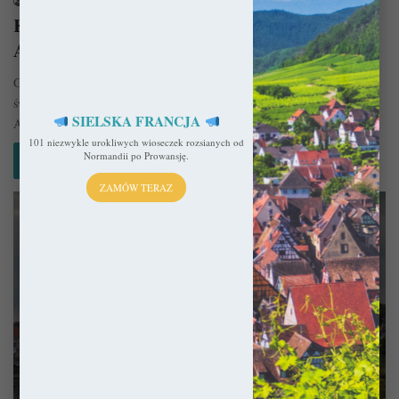
sekulada
30 kwietnia 2015
Katedra w Meissen – Gwiazda na saksońskim
Akropolu
Gotycka Katedra w Meissen (niem. Meißner Dom) pod wezwaniem
świętych Jana i Donata błyszczy niczym gwiazda na „Saksońskim
SIELSKA FRANCJA
Akropolu” obok…
101 niezwykle urokliwych wioseczek rozsianych od
Normandii po Prowansję.
Czytaj więcej »
ZAMÓW TERAZ
Zamki i Pałace