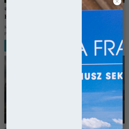
✕
sekulada
11 lutego 2016
Kościół w Goerlitz pw. św. Piotra i Pawła
Kościół w Goerlitz (niem. Görlitz) pw. świętych Piotra i Pawła (niem.
Pfarrkirche St. Peter und Paul lub Peterskirche) z wielkim…
Czytaj więcej »
Gotyk