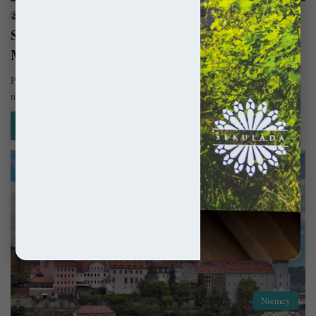
sekulada
25 kwietnia 2015
Saksoński Akropol – Zamek Albrechtsburg w
Meissen
Położony nad Łabą zespół zamkowo-katedralny w Miśni zrobi wrażenie
na każdym. Wzgórze nie tylko urzeka i zachwyca, ale też oferuje…
Czytaj więcej »
Niemcy