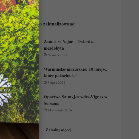
Podejrzyj ostatnio zaktualizowane:
Zamek w Najac – Twierdza
niezdobyta
20 maja 2021
Warmińsko-mazurskie: 10 miejsc,
które pokochacie!
8 lipca 2021
Opactwo Saint-Jean-des-Vignes w
Soissons
24 stycznia 2016
Załaduj więcej