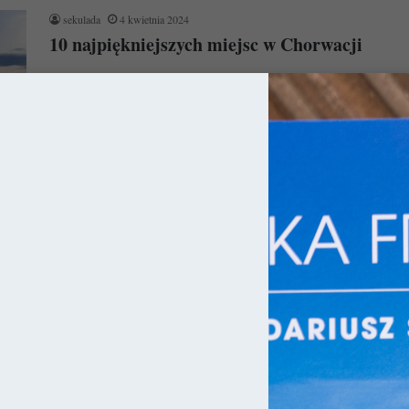
sekulada
4 kwietnia 2024
10 najpiękniejszych miejsc w Chorwacji
Nie ulega wątpliwości, że Chorwacja już od dekad niezmiennie
króluje w sercach naszych rodaków. Czy można się temu
dziwić? Chyba…
Czytaj więcej »
ny