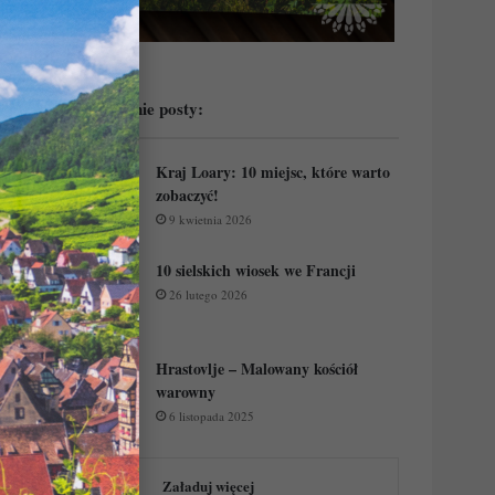
Przeczytaj ostatnie posty:
Kraj Loary: 10 miejsc, które warto
zobaczyć!
9 kwietnia 2026
10 sielskich wiosek we Francji
26 lutego 2026
Hrastovlje – Malowany kościół
warowny
6 listopada 2025
Załaduj więcej