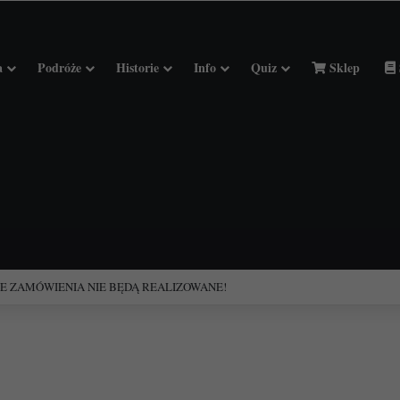
a
Podróże
Historie
Info
Quiz
Sklep
ciołach Francji.