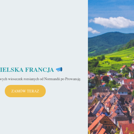
IELSKA FRANCJA
iwych wioseczek rozsianych od Normandii po Prowansję.
ZAMÓW TERAZ