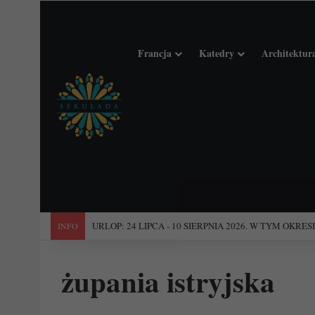
Francja
Katedry
Architektur
"Święta Francja". Przewodnik po 101 średniowiecznych koś
INFO
żupania istryjska