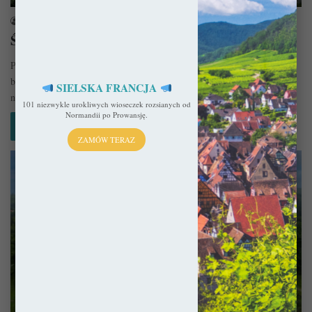
sekulada
16 marca 2023
Święta Lipka – Sanktuarium Maryjne
Położona na pograniczu Warmii i Mazur Święta Lipka słynie z
barokowego Sanktuarium Maryjnego. Jego powstanie owiane jest
SIELSKA FRANCJA
niezwykłymi legendami, ale…
101 niezwykle urokliwych wioseczek rozsianych od
Normandii po Prowansję.
Czytaj więcej »
ZAMÓW TERAZ
Polska